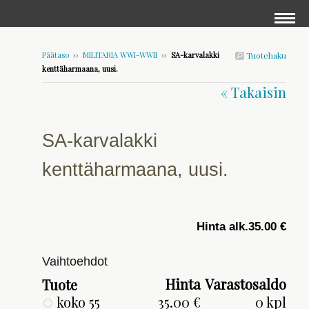
Päätaso
››
MILITARIA WWI-WWII
››
SA-karvalakki
Tuotehaku
kenttäharmaana, uusi.
« Takaisin
SA-karvalakki
kenttäharmaana, uusi.
Hinta alk.
35.00 €
Vaihtoehdot
Hinta
Varastosaldo
Tuote
koko 55
35.00 €
0 kpl