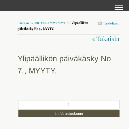
Päätaso
››
MILITARIA WWI-WWII
››
Ylipäällikön
Tuotehaku
päiväkäsky No 7., MYYTY.
« Takaisin
Ylipäällikön päiväkäsky No
7., MYYTY.