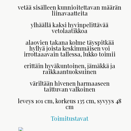
vetää sisälleen kunnioitettavan määrän
liinavaatteita
ylhäällä kaksi hyvinpelittävää
vetolaatikkoa
alaovien takana kolme täyspitkää
hyllyä joista keskimmäisen voi
irrottaaavain tallessa, lukko toimii
erittäin hyväkuntoinen, jämäkkä ja
raikkaantuoksuinen
väriltään hivenen harmaaseen
taittuvan valkoinen
leveys 101 cm, korkeus 135 cm, syvyys 48
cm
Toimitustavat