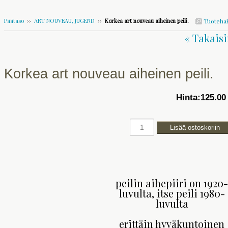
Päätaso
››
ART NOUVEAU, JUGEND
››
Korkea art nouveau aiheinen peili.
Tuoteha
« Takaisi
Korkea art nouveau aiheinen peili.
Hinta:
125.00
peilin aihepiiri on 1920-
luvulta, itse peili 1980-
luvulta
erittäin hyväkuntoinen