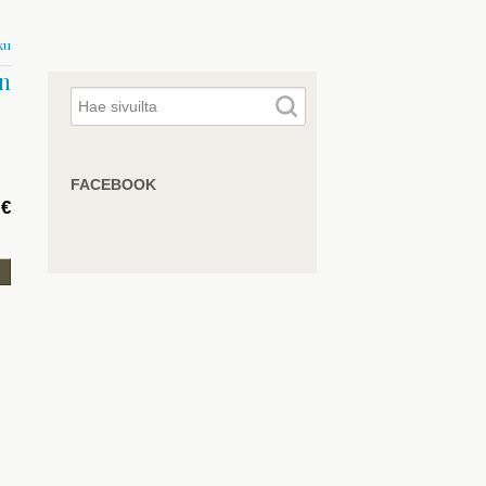
ku
n
FACEBOOK
 €