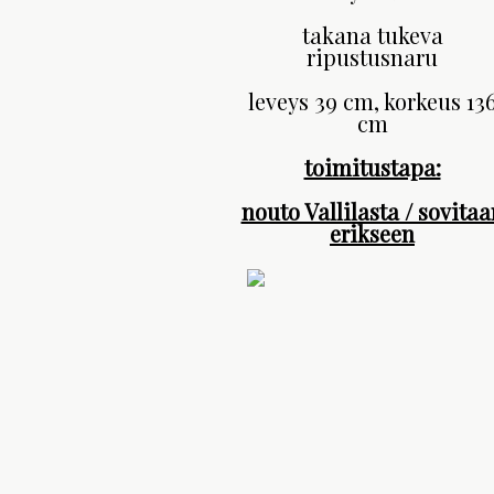
takana tukeva
ripustusnaru
leveys 39 cm, korkeus 13
cm
toimitustapa:
nouto Vallilasta / sovitaa
erik
s
een​