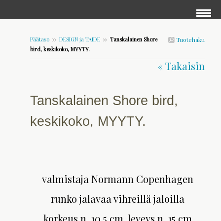
Päätaso
››
DESIGN ja TAIDE
››
Tanskalainen Shore
Tuotehaku
bird, keskikoko, MYYTY.
« Takaisin
Tanskalainen Shore bird,
keskikoko, MYYTY.
valmistaja Normann Copenhagen
runko jalavaa vihreillä jaloilla
korkeus n. 10,5 cm, leveys n. 15 cm