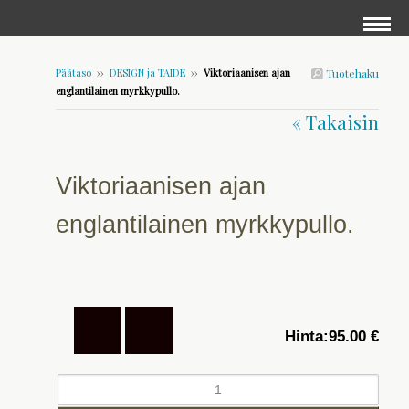
Päätaso
››
DESIGN ja TAIDE
››
Viktoriaanisen ajan
Tuotehaku
englantilainen myrkkypullo.
« Takaisin
Viktoriaanisen ajan
englantilainen myrkkypullo.
Hinta:
95.00 €