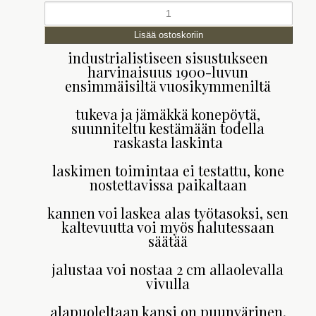
industrialistiseen sisustukseen
harvinaisuus
1900-luvun
ensimmäisiltä vuosikymmeniltä
tukeva ja jämäkkä konepöytä,
suunniteltu kestämään todella
raskasta laskinta
laskimen toimintaa ei testattu,
kone
nostettavissa paikaltaan
kannen voi laskea alas työtasoksi, sen
kaltevuutta voi myös halutessaan
säätää
jalustaa voi nostaa 2 cm allaolevalla
vivulla
alapuoleltaan kansi on puunvärinen,