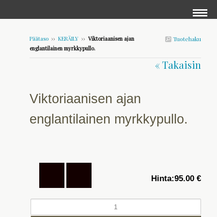
Päätaso
››
KERÄILY
››
Viktoriaanisen ajan
Tuotehaku
englantilainen myrkkypullo.
« Takaisin
Viktoriaanisen ajan
englantilainen myrkkypullo.
Hinta:
95.00 €