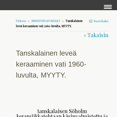
Päätaso
››
SISUSTUSTARVIKKEET
››
Tanskalainen
Tuotehaku
leveä keraaminen vati 1960-luvulta, MYYTY.
« Takaisin
Tanskalainen leveä
keraaminen vati 1960-
luvulta, MYYTY.
tanskalaisen Söholm
keramiikkatehtaan käsinvalmistettu ja