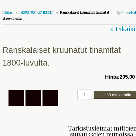
Päätaso
››
SISUSTUSTARVIKKEET
››
Ranskalaiset kruunatut tinamitat
Tuoteha
1800-luvulta.
« Takaisi
Ranskalaiset kruunatut tinamitat
1800-luvulta.
Hinta:
295.00
Tarkistusleimat mittoje
suuaukkojen reunoissa.