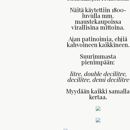
Näitä käytettiin 1800-
luvulla mm.
maustekaupoissa
virallisina mittoina.
Ajan patinoimia, ehjiä
kahvoineen kaikkineen.
Suurimmasta
pienimpään:
litre, double decilitre,
decilitre, demi decilitre
Myydään kaikki samalla
kertaa.