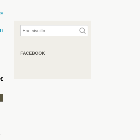
ku
n
FACEBOOK
 €
n