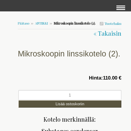
Päätaso
››
ANTIIKKI
››
Mikroskoopin linssikotelo (2).
Tuotehaku
« Takaisin
Mikroskoopin linssikotelo (2).
Hinta:
110.00 €
Kotelo merkinnällä:
Substages condenser