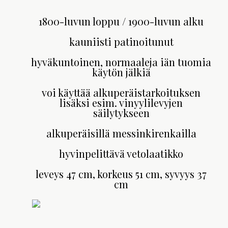
1800-luvun loppu / 1900-luvun alku
kauniisti patinoitunut
hyväkuntoinen, normaaleja iän tuomia
käytön jälkiä
voi käyttää alkuperäistarkoituksen
lisäksi esim. vinyylilevyjen
säilytykseen
alkuperäisillä messinkirenkailla
hyvinpelittävä vetolaatikko
leveys 47 cm, korkeus 51 cm, syvyys 37
cm