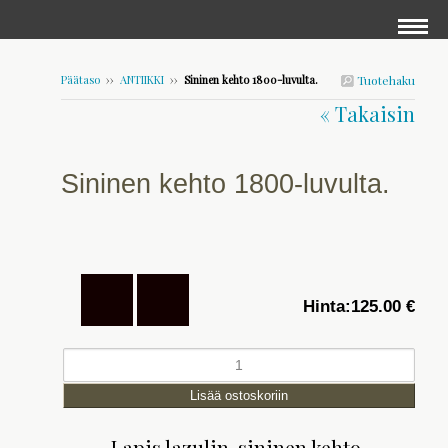
Päätaso
››
ANTIIKKI
››
Sininen kehto 1800-luvulta.
Tuotehaku
« Takaisin
Sininen kehto 1800-luvulta.
Hinta:
125.00 €
Lapis lazulin-sininen kehto.