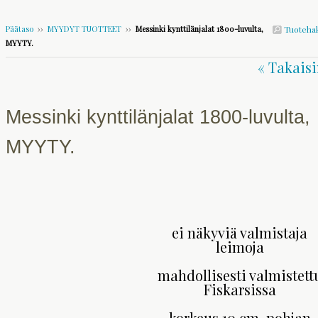
Päätaso
››
MYYDYT TUOTTEET
››
Messinki kynttilänjalat 1800-luvulta,
Tuoteha
MYYTY.
« Takaisi
Messinki kynttilänjalat 1800-luvulta,
MYYTY.
ei näkyviä valmistaja
leimoja
mahdollisesti valmistett
Fiskarsissa
korkeus 10 cm, pohjan