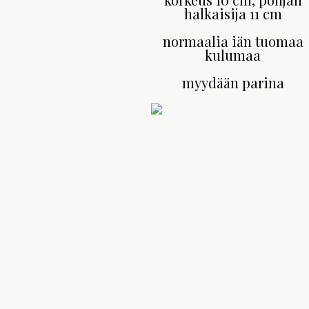
halkaisija 11 cm
normaalia iän tuomaa
kulumaa
myydään parina