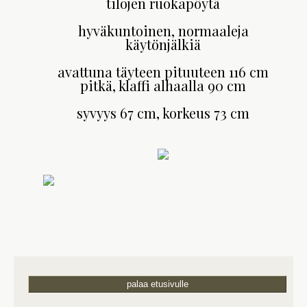
tilojen ruokapöytä
hyväkuntoinen, normaaleja
käytönjälkiä
avattuna täyteen pituuteen 116 cm
pitkä, klaffi alhaalla 90 cm
syvyys 67 cm, korkeus 73 cm
palaa etusivulle