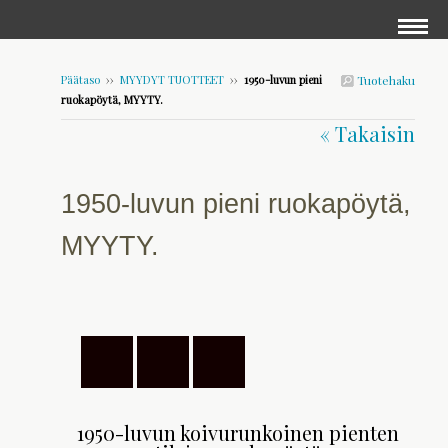
Päätaso
››
MYYDYT TUOTTEET
››
1950-luvun pieni
Tuotehaku
ruokapöytä, MYYTY.
« Takaisin
1950-luvun pieni ruokapöytä,
MYYTY.
1950-luvun koivurunkoinen pienten