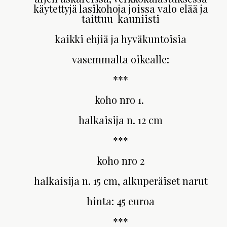
käytettyjä lasikohoja joissa valo elää ja
taittuu kauniisti
kaikki ehjiä ja hyväkuntoisia
vasemmalta oikealle:
***
koho nro 1.
halkaisija n. 12 cm
***
koho nro 2
halkaisija n. 15 cm, alkuperäiset narut
hinta: 45 euroa
***