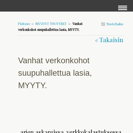
Päätaso
››
MYYDYT TUOTTEET
››
Vanhat
Tuotehaku
verkonkohot suupuhallettua lasia, MYYTY.
« Takaisin
Vanhat verkonkohot
suupuhallettua lasia,
MYYTY.
arjen askareissa, verkkokalastuksessa