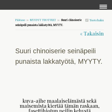
Päätaso
››
MYYDYT TUOTTEET
››
Suuri chinoiserie
Tuotehaku
seinäpeili punaista lakkatyötä, MYYTY.
« Takaisin
Suuri chinoiserie seinäpeili
punaista lakkatyötä, MYYTY.
kuva-aihe maalaiselämästä sekä
maisemista kiertää tämän raskaan,
fasettihiotun peilin kehystä