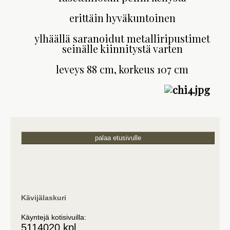
erittäin hyväkuntoinen
ylhäällä saranoidut metalliripustimet
seinälle kiinnitystä varten
leveys 88 cm, korkeus 107 cm
palaa etusivulle
Kävijälaskuri
Käyntejä kotisivuilla:
5114020 kpl