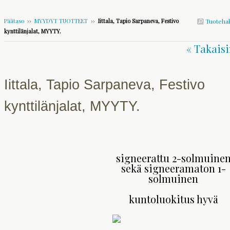
Päätaso
››
MYYDYT TUOTTEET
››
Iittala, Tapio Sarpaneva, Festivo
Tuoteha
kynttilänjalat, MYYTY.
« Takaisi
Iittala, Tapio Sarpaneva, Festivo
kynttilänjalat, MYYTY.
signeerattu 2-solmuine
sekä signeeramaton 1-
solmuinen
kuntoluokitus hyvä