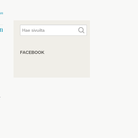
ku
n
FACEBOOK
n