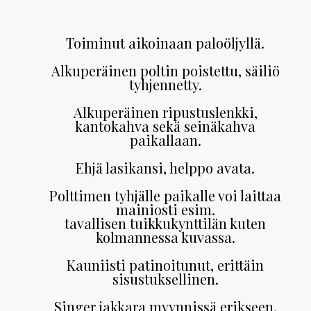
Toiminut aikoinaan paloöljyllä.
Alkuperäinen poltin poistettu, säiliö
tyhjennetty.
Alkuperäinen ripustuslenkki,
kantokahva sekä seinäkahva
paikallaan.
Ehjä lasikansi, helppo avata.
Polttimen tyhjälle paikalle voi laittaa
mainiosti esim.
tavallisen tuikkukynttilän kuten
kolmannessa kuvassa.
Kauniisti patinoitunut, erittäin
sisustuksellinen.
Singer jakkara myynnissä erikseen.